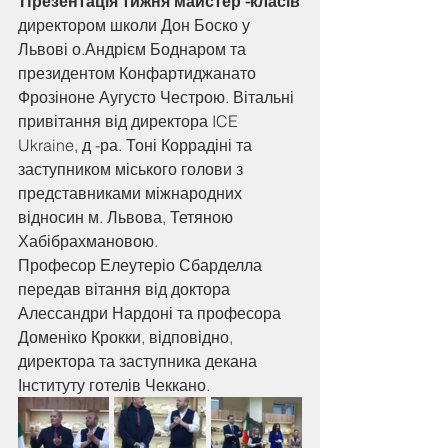
Презентація тижня майстер -класів
директором школи Дон Боско у 
Львові о.Андрієм Боднаром та 
президентом Конфартиджанато 
Фрозіноне Аугусто Честрою. Вітальні 
привітання від директора ICE 
Ukraine, д -ра. Тоні Коррадіні та 
заступником міського голови з 
представниками міжнародних 
відносин м. Львова, Тетяною 
Хабібрахмановою.
Професор Елеутеріо Сбарделла 
передав вітання від доктора 
Алессандри Нардоні та професора 
Доменіко Крокки, відповідно, 
директора та заступника декана 
Інституту готелів Чеккано.