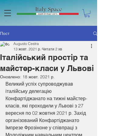
Пост
Augusto Cestra
13 жовт. 2021 р.
Читати 2 хв
Італійський простір та
майстер-класи у Львові
Оновлено:
18 жовт. 2021 р.
Великий успіх супроводжував 
італійську делегацію 
Конфартіджанато на тижні майстер-
класів, які проходили у Львові з 27 
вересня по 02 жовтня 2021 р. Захід 
організований Конфартіджанато 
Імпрезе Фрозіноне у співпраці з 
Молодіжним навчальним центром 