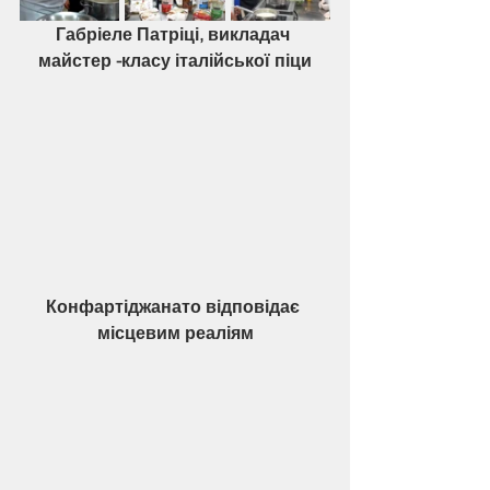
Габріеле Патріці, викладач 
майстер -класу італійської піци
Конфартіджанато відповідає 
місцевим реаліям