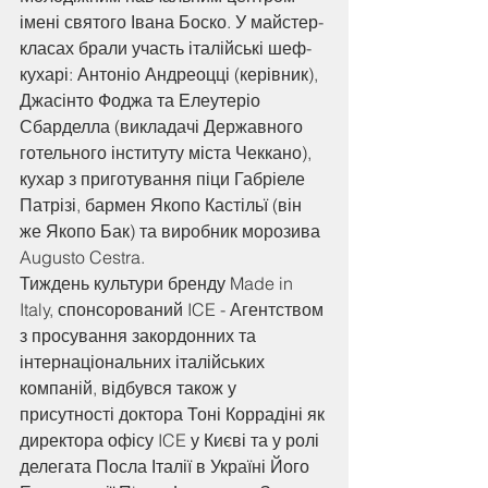
імені святого Івана Боско. У майстер-
класах брали участь італійські шеф-
кухарі: Антоніо Андреоцці (керівник), 
Джасінто Фоджа та Елеутеріо 
Сбарделла (викладачі Державного 
готельного інституту міста Чеккано), 
кухар з приготування піци Габріеле 
Патрізі, бармен Якопо Кастільї (він 
же Якопо Бак) та виробник морозива 
Augusto Cestra.
Тиждень культури бренду Made in 
Italy, спонсорований ICE - Агентством 
з просування закордонних та 
інтернаціональних італійських 
компаній, відбувся також у 
присутності доктора Тоні Коррадіні як 
директора офісу ICE у Києві та у ролі 
делегата Посла Італії в Україні Його 