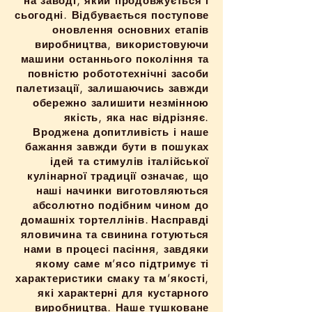
на заводі, який продовжується і
сьогодні. Відбувається поступове
оновлення основних етапів
виробництва, використовуючи
машини останнього покоління та
повністю робототехнічні засоби
палетизації, залишаючись завжди
обережно залишити незмінною
якість, яка нас відрізняє.
Вроджена допитливість і наше
бажання завжди бути в пошуках
ідей та стимулів італійської
кулінарної традиції означає, що
наші начинки виготовляються
абсолютно подібним чином до
домашніх тортеллінів.
Насправді
яловичина та свинина готуються
нами в процесі пасіння, завдяки
якому саме м’ясо підтримує ті
характеристики смаку та м’якості,
які характерні для кустарного
виробництва. Наше тушковане