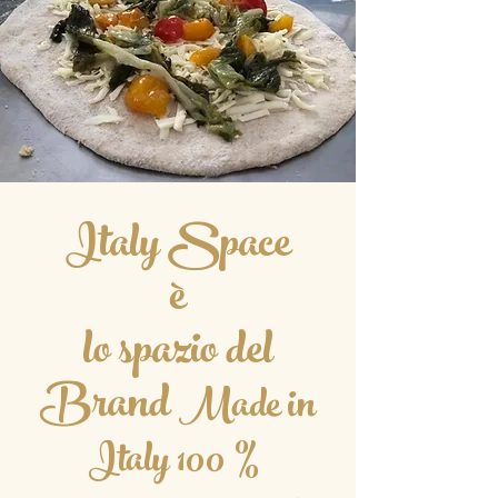
Italy Space
è
lo spazio del
Brand
Made in
Italy 100 %