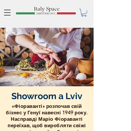
Showroom a Lviv
«Фіораванті» розпочав свій
бізнес у Генуї навесні 1949 року.
Насправді Маріо Фіораванті
переїхав, щоб виробляти свіжі