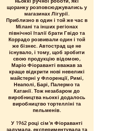
ньоккі ручної роботи, які
щоранку розповсюджувались у
магазинах Лігурії.
Приблизно в один і той же час в
Мілані та інших регіонах
північної Італії брати Гвідо та
Коррадо розвивали один і той
же бізнес. Автострад ще не
існувало, і тому, щоб зробити
свою продукцію відомою,
Маріо Фіораванті вважав за
краще відкрити нові невеликі
майстерні у Флоренції, Римі,
Неаполі, Барі, Палермо та
Катанії. Тож незабаром до
виробництва ньоккі додалось
виробництво тортелліні та
пельменів.
У 1962 році сім'я Фіораванті
задумала, експериментувала та