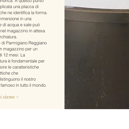
lindrica. A questo punto
plicata una placca di
he ne identifica la forma.
mmersione in una
e di acqua e sale può
 nel magazzino in attesa
rchiatura.
 di Parmigiano Reggiano
in magazzino per un
i 12 mesi. La
tura è fondamentale per
sire le caratteristiche
ttiche che
istinguono il nostro
 famoso in tutto il mondo.
i siamo >