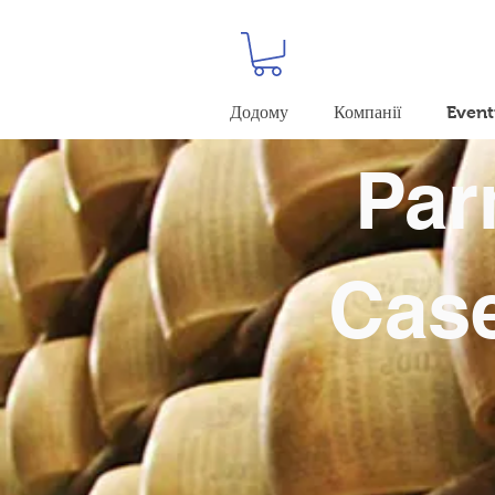
Додому
Компанії
Event
Par
Case