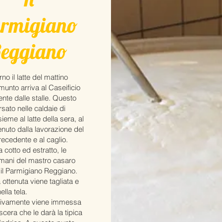
rmigiano
eggiano
no il latte del mattino
unto arriva al Caseificio
ente dalle stalle. Questo
sato nelle caldaie di
ieme al latte della sera, al
enuto dalla lavorazione del
recedente e al caglio.
 cotto ed estratto, le
mani del mastro casaro
il Parmigiano Reggiano.
ottenuta viene tagliata e
ella tela.
ivamente viene immessa
scera che le darà la tipica