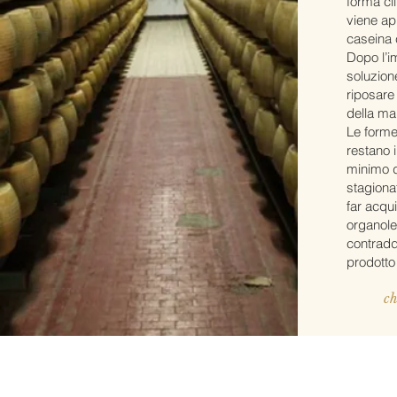
forma ci
viene ap
caseina c
Dopo l’i
soluzion
riposare
della ma
Le forme
restano 
minimo d
stagiona
far acqui
organole
contradd
prodotto
ch