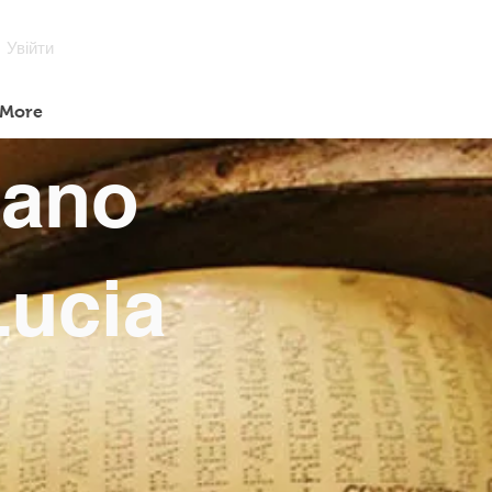
Увійти
More
iano
Lucia