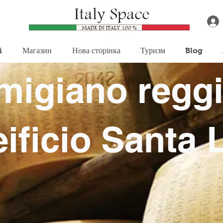
i
Магазин
Нова сторінка
Туризм
Blog
migiano regg
ificio Santa 