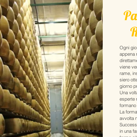
Pa
R
Ogni gior
appena m
direttam
viene ver
rame, ins
siero ott
giorno p
Una volta
esperte 
formano 
La forma 
avvolta n
Success
in una fa